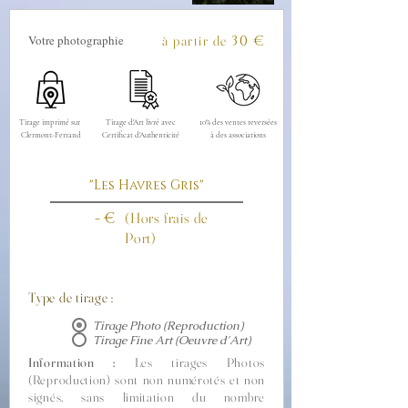
Votre photographie
à partir de
30
€
Tirage imprimé sur
Tirage d'Art livré avec
10% des ventes reversées
Clermont-Ferrand
Certificat d'Authenticité
à des associations
"Les Havres Gris"
- €
(Hors frais de
Port)
Type de tirage :
Tirage Photo (Reproduction)
Tirage Fine Art (Oeuvre d'Art)
Information :
Les tirages Photos
(Reproduction) sont non numérotés et non
signés, sans limitation du nombre