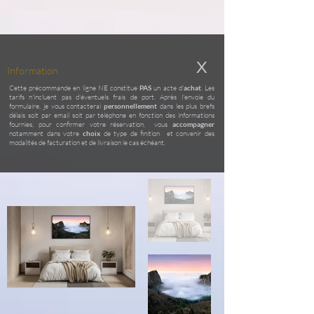
X
Information
Cette précommande en ligne NE constitue
PAS
un acte d'
achat
. Les
tarifs n'incluent pas d'éventuels frais de port. Après l'envoie du
formulaire, je vous contacterai
personnellement
dans les plus brefs
délais soit par email soit par téléphone en fonction des informations
fournies, pour confirmer votre réservation, vous
accompagner
notamment dans votre
choix
de type de finition et convenir des
modalités de facturation et de livraison le cas échéant.