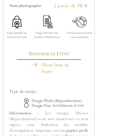
Votre photographie
à partir de
30
€
Tirage imprimé sur
Tirage d'Art livré avec
10% des ventes reversées
Clermont-Ferrand
Certificat d'Authenticité
à des associations
"Buachaille Etive"
- €
(Hors frais de
Port)
Type de tirage :
Tirage Photo (Reproduction)
Tirage Fine Art (Oeuvre d'Art)
Information :
Les tirages Photos
(Reproduction) sont non numérotés et non
signés, sans limitation du nombre
d'exemplaires, imprimés sur un
papier perlé