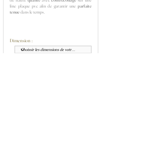
de haute
qualité
avec
contrecollage
sur une
fine plaque
pvc afin de garantir une
parfaite
tenue
dans le temps.
Dimension :
Finition :
Promotion :