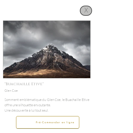
X
"Buachaille Etive"
Glen Coe
Somment emblématique du Glen Coe, le Buachaille Etive
offre une silhouette envoutante.
Une découverte à lui tout seul.
Pré-Commander en ligne