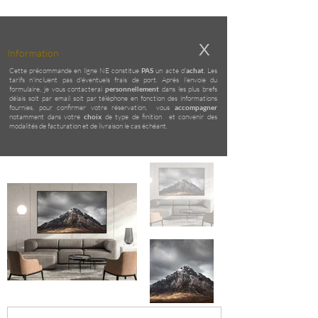
X
Information
Cette précommande en ligne NE constitue
PAS
un acte d'
achat
. Les
tarifs n'incluent pas d'éventuels frais de port. Après l'envoie du
formulaire, je vous contacterai
personnellement
dans les plus brefs
délais soit par email soit par téléphone en fonction des informations
fournies, pour confirmer votre réservation, vous
accompagner
notamment dans votre
choix
de type de finition et convenir des
modalités de facturation et de livraison le cas échéant.