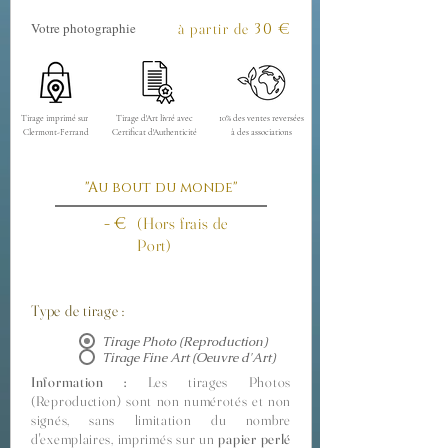
Votre photographie
à partir de
30
€
Tirage imprimé sur
Tirage d'Art livré avec
10% des ventes reversées
Clermont-Ferrand
Certificat d'Authenticité
à des associations
"Au bout du monde"
- €
(Hors frais de
Port)
Type de tirage :
Tirage Photo (Reproduction)
Tirage Fine Art (Oeuvre d'Art)
Information :
Les tirages Photos
(Reproduction) sont non numérotés et non
signés, sans limitation du nombre
d'exemplaires, imprimés sur un
papier perlé