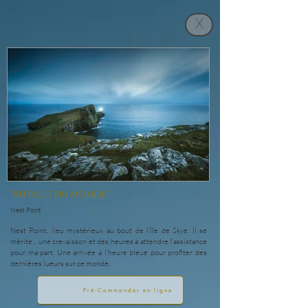
X
"Au bout du monde"
Nest Point
Nest Point, lieu mystérieux au bout de l'île de Skye. Il se
mérite... une crevaisson et des heures à attendre l'assistance
pour ma part. Une arrivée à l'heure bleue pour profiter des
dernières lueurs sur ce monde.
Pré-Commander en ligne