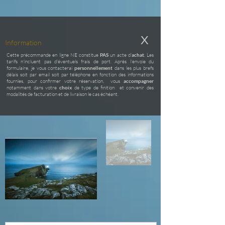
X
Information
Cette précommande en ligne NE constitue
PAS
un acte d'
achat
. Les
tarifs n'incluent pas d'éventuels frais de port. Après l'envoie du
formulaire, je vous contacterai
personnellement
dans les plus brefs
délais soit par email soit par téléphone en fonction des informations
fournies, pour confirmer votre réservation, vous
accompagner
notamment dans votre
choix
de type de finition et convenir des
modalités de facturation et de livraison le cas échéant.