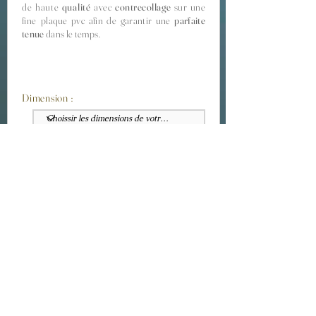
de haute
qualité
avec
contrecollage
sur une
fine plaque
pvc afin de garantir une
parfaite
tenue
dans le temps.
Dimension :
Finition :
Promotion :